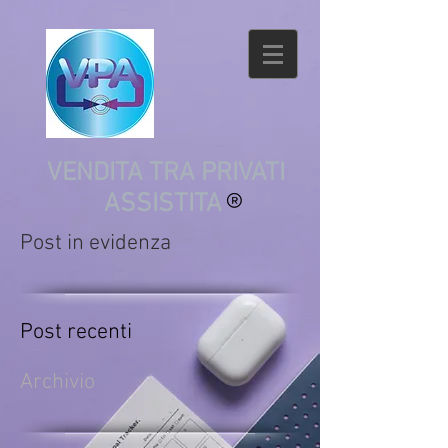
VENDITA TRA PRIVATI
ASSISTITA
Post in evidenza
Post recenti
Archivio