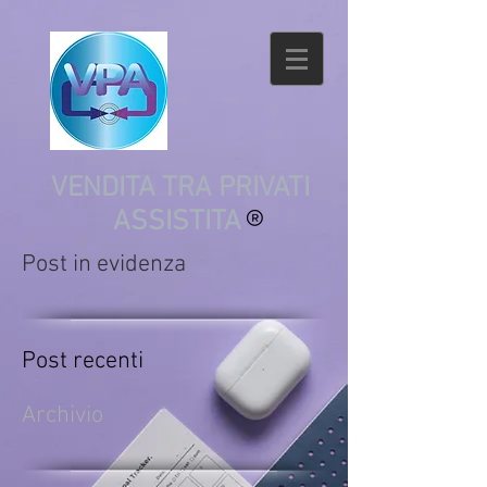
VENDITA TRA PRIVATI
ASSISTITA
Post in evidenza
Post recenti
Archivio