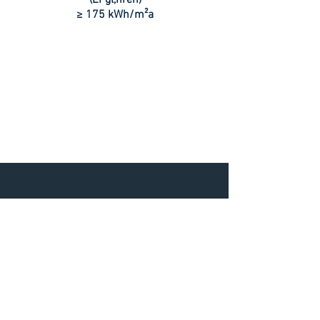
(EPgl,nren)
≥ 175 kWh/m²a