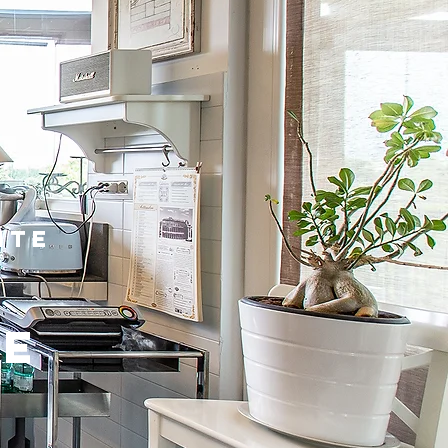
nte
LE