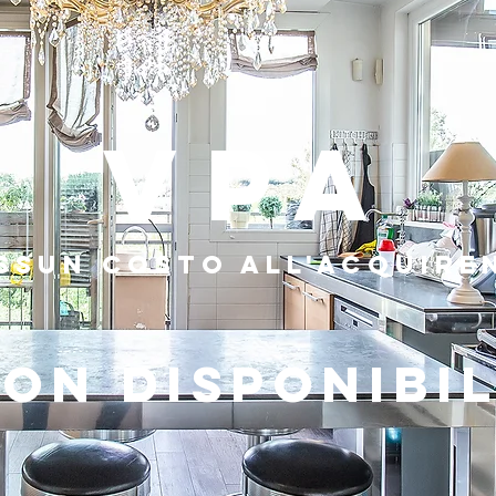
VPA
ssun costo all'acquire
ON DISPONIBI