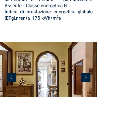
alimentato a metano -
Climatizzatore
Assente -
Classe energetica G
Indice di prestazione energetica globale
(EPgl,nren)
≥ 175 kWh/m²a
INFO DIRETTE
IMMOBILE
328 836 8557