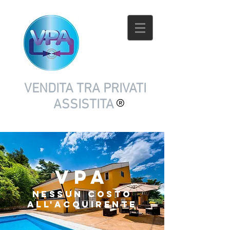
VENDITA TRA PRIVATI
ASSISTITA
VPA
nessun costo
all'acquirente